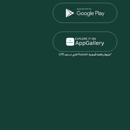
*متوفر فقط لأجهزة Huawei التي تدعم GMS