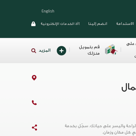
English
الاستدامة
انضم إلينا
alt الخدمات الإلكترونية
 على
قم بتمويل
المزيد
منزلك
مال
لراحة واليسر على حياتك. سجّل بخدمة
ي كل مكان وزمان.