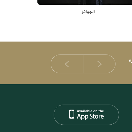
الجوائز
ة