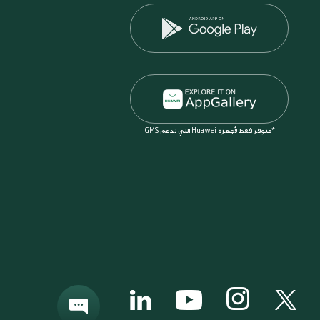
*متوفر فقط لأجهزة Huawei التي تدعم GMS