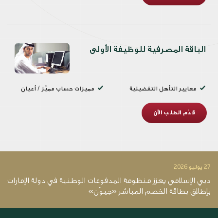
الباقة المصرفية للوظيفة الأولى
معايير التأهل التفضيلية
مميزات حساب مميّز / أعيان
قدّم الطلب الآن
27 يوليو 2026
14 يو
دبي الإسلامي يعزز منظومة المدفوعات الوطنية في دولة الإمارات
د
بإطلاق بطاقة الخصم المباشر «جيوَن»
12.4 ملي