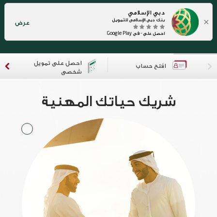
دبي الإسلامي
×
بنك دبي الإسلامي للتمويل
عرض
احصل على - في Google Play
احصل على تمويل
افتح حساب
شخصي
شريك حياتك المهنية