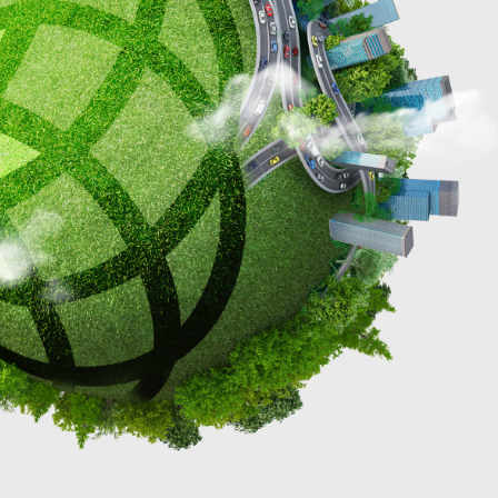
خفض ثاني أكس
يقوم بنك دبي الإسل
واحدة لكل متعامل ج
على تعويض انبعاثا
الكربون من خلال نمو
ورعايتها.
خف