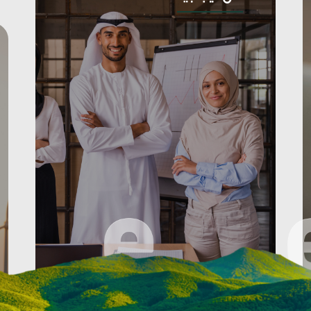
تقدم في رحلتنا نحو خلق غد أكثر استدامة. رحل
قوم بتمكين الأفراد والشركات ماليًا، وعملياتنا، ح
كن ايجابيا
ك الأخلاقي المبني على القيم، وشركائنا، حيث 
مجتمعيا، ومجتمعنا، حيث ندعم التنمية المستدامة
مستقبل أفضل.
د. عدنان شلوان