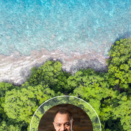
ار
نهجنا ثابت وواضح: امتلاك مساحة الحوكمة
للجميع.
عمل
نحن لا ننتظر التغيير فحسب، بل نشعل فتي