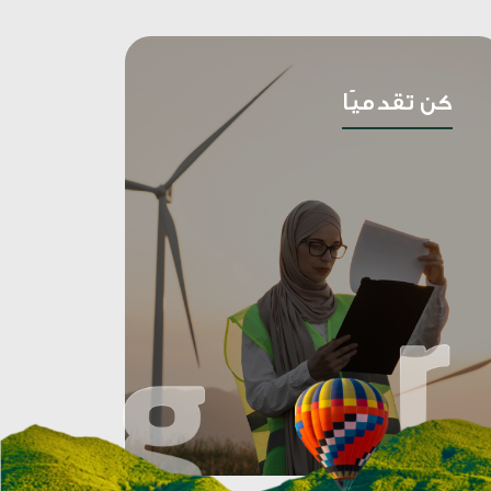
تنا نحو
يث نقوم
نساعدهم
 من أجل
كن تقدميًا