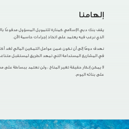
منارة للتمويل المسؤول مدفوعًا بالاقتناع العميق بأن المست
ى اتخاذ إجراءات حاسمة الآن.