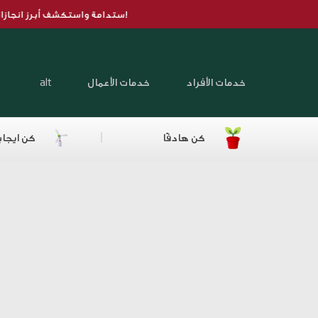
جازاته في ممارسات الحوكمة البيئية والاجتماعية والمؤسسية.
اضغط هنا
للاطلا
عمل، اطلع على مسيرة دبي الإسلامي في مجال الاستدامة واستكشف أبرز انجازا
خدمات الأفراد
خدمات الأعمال
alt
كن هادفًا
كن ايجاب