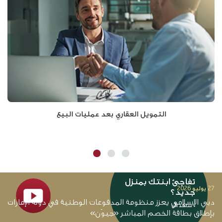
التمويل العقاري بعد عمليات البيع
لق
تفاجئ ابنتك بمنزل
27 يوليو 2026
14 يو
جديد؟
دبي الإسلامي يعزز منظومة المدفوعات الوطنية في دولة الإمارات
د
>شاهد الآن
بإطلاق بطاقة الخصم المباشر «جيوَن»