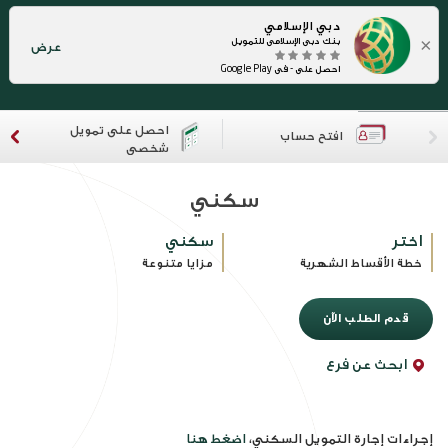
دبي الإسلامي
×
بنك دبي الإسلامي للتمويل
عرض
احصل على - في Google Play
احصل على تمويل
افتح حساب
شخصي
سكني
اختر
سكني
خطة الأقساط الشهرية
مزايا متنوعة
قدم الطلب الآن
ابحث عن فرع
إجراءات إجارة التمويل السكني،
اضغط هنا