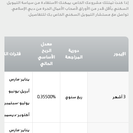
إذا كنتَ تمتلك مشروعك الخاص، يمكنك الاستفادة من سياسة التمويل
السكني بأقل قدر من الأوراق لأصحاب الأعمال الحرة من دبي الإسلامي.
تواصل مع مستشار التمويل السكني الخاص بك للتفاصيل.
معدل
دورية
الربح
الإيبور
فترات التم
المراجعة
الأساسي
الحالي
يناير-مارس
أبريل-يونيو
3 أشهر
ربع سنوي
0.35500%
يوليو-سبتمبر
أكتوبر-ديسمبر
يناير-مارس