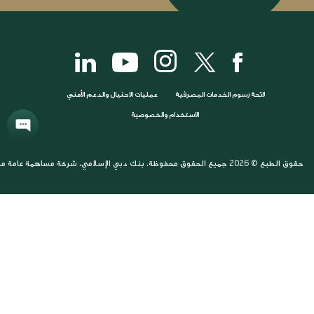
12.4 ملي
لائحة رسوم الخدمات المصرفية
عمليات الاحتيال والدعم الأمني
الاستخدام والخصوصية
حقوق الطبع © 2026 جميع الحقوق محفوظة. بنك دبي الإسلامي، شركة مساهمة عامة مرخصة وخاضعة لرقابة مصرف الإمارات العربية المتحدة المركزي. بنك دبي الإسلامي (ش.م.ع)، شارع آل مكتوم، ديرة، ص.ب. 1080، دبي، الإمارات العربية المتحدة