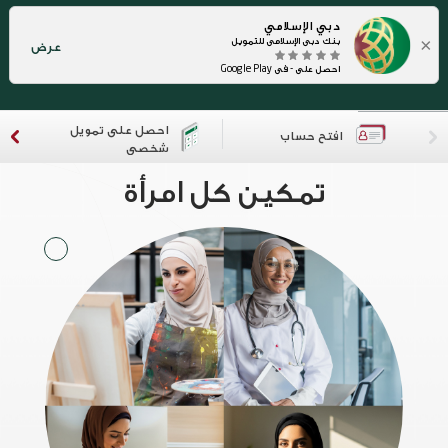
دبي الإسلامي
×
بنك دبي الإسلامي للتمويل
عرض
احصل على - في Google Play
احصل على تمويل
افتح حساب
شخصي
تمكين كل امرأة