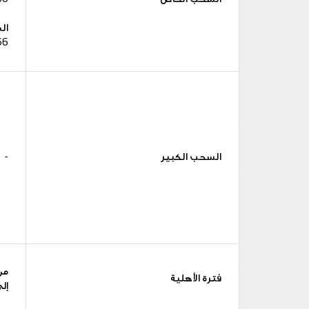
ال
66 فائ
السحب الكبير
-
من 1 يناي
فترة الأهلية
إلى 28 فبر