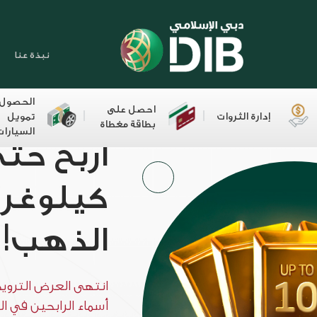
نبذة عنا
الحصول
احصل على
إدارة الثروات
تمويل
بطاقة مغطاة
السيارات
كيلوغرا
الذهب!
انتهى العرض الترويجي
أسماء الرابحين في ا