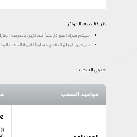
طريقة صرف الجوائز:
سيتم صرف الجوائز نقدًا للفائزين بالدرهم الإم
سيكون المبلغ النقدي مساوياً لقيمة الذهب المذك
جدول السحب:
مواعيد السحب
مار
132 ف
الأ
السحب الخاص
66 فائ