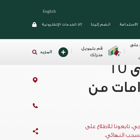
English
الاستدامة
انضم إلينا
alt الخدمات الإلكترونية
 على
قم بتمويل
المزيد
منزلك
اربح حتى 10
مات من
. تابعونا للاطلاع على
لسحب النهائي.