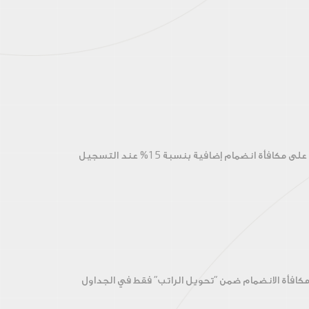
16,000. هذا ليس كل شيء، احصل على مكافأة انضمام إضافية بنسبة 15% عند التسجيل
مكافأة الانضمام ضمن "تحويل الراتب" فقط في الجداول