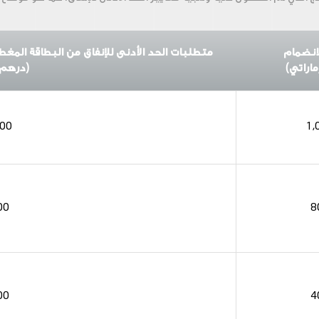
لانضمام
متطلبات الحد الأدنى للإنفاق من البطاقة المغطاة ل
اراتي)
(درهم 
000
1,
00
8
00
4