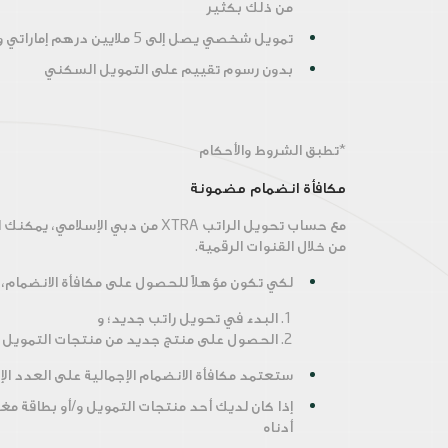
من ذلك بكثير
تمويل شخصي يصل إلى 5 ملايين درهم إماراتي وابدأ السداد بعد ما يصل إلى 180 يوماً*
بدون رسوم تقييم على التمويل السكني
*تطبق الشروط والأحكام
مكافأة انضمام مضمونة
مع حساب تحويل الراتب XTRA من دبي الإسلامي، يمكنك الاستمتاع بمكافأة انضمام تصل إلى
من خلال القنوات الرقمية.
لكي تكون مؤهلاً للحصول على مكافأة الانضمام، 
1. البدء في تحويل راتب جديد؛ و
2. الحصول على منتج جديد من منتجات التمويل و/أو بطاقة مغطاة
ستعتمد مكافأة الانضمام الإجمالية على العدد ا
إذا كان لديك أحد منتجات التمويل و/أو بطاقة م
أدناه