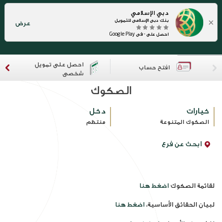
دبي الإسلامي
×
بنك دبي الإسلامي للتمويل
عرض
احصل على - في Google Play
احصل على تمويل
افتح حساب
شخصي
الصكوك
خيارات
دخل
الصكوك المتنوعة
منتظم
ابحث عن فرع
لقائمة الصكوك
اضغط هنا
لبيان الحقائق الأساسية،
اضغط هنا