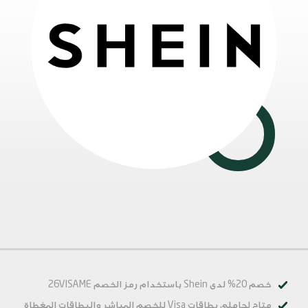
خصم 20% لدى Shein باستخدام رمز الخصم
26VISAME
متاح لحاملي بطاقات Visa للخصم المباشر والبطاقات المغطاة