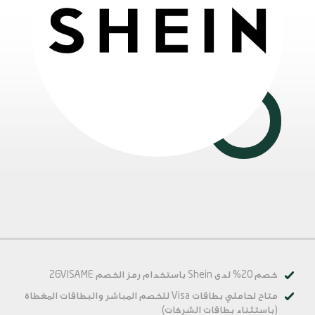
خصم 20% لدى Shein باستخدام رمز الخصم
26VISAME
متاح لحاملي بطاقات Visa للخصم المباشر والبطاقات المغطاة
(باستثناء بطاقات الشركات)