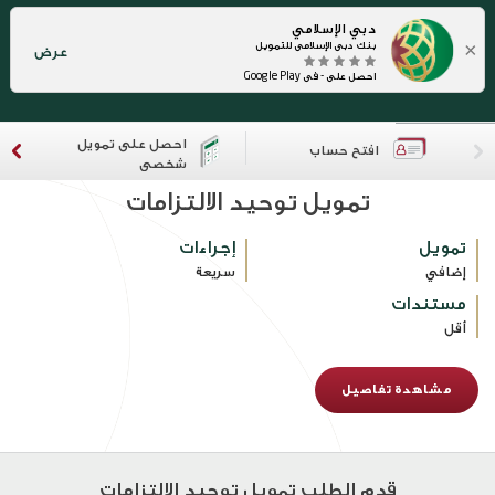
دبي الإسلامي
×
بنك دبي الإسلامي للتمويل
عرض
احصل على - في Google Play
احصل على تمويل
افتح حساب
شخصي
تمويل توحيد الالتزامات
تمويل
إجراءات
إضافي
سريعة
مستندات
أقل
مشاهدة تفاصيل
قدم الطلب تمويل توحيد الالتزامات