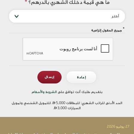
ما هي قيمة دخلك الشهري بالدرهم؟
*
أختر
*
جميع الحقول إلزامية
بتقديم طلبك أنت توافق على
الشروط والأحكام
الحد الأدنى للراتب الشهري: للبطاقات

5,000، للتمويل الشخصي وتمويل
السيارات
3,000.

27 يوليو 2026
14 يو