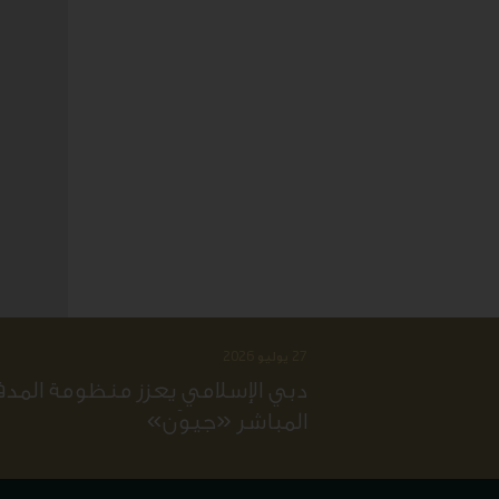
27 يوليو 2026
دبي الإسلامي يعزز منظومة المدف
المباشر «جيوَن»