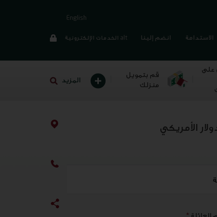
English
الاستدامة
انضم إلينا
alt الخدمات الإلكترونية
 على
قم بتمويل
المزيد
منزلك
ولار الأمريكي
ة
 العائلة
*