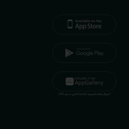
*متوفر فقط لأجهزة Huawei التي تدعم GMS