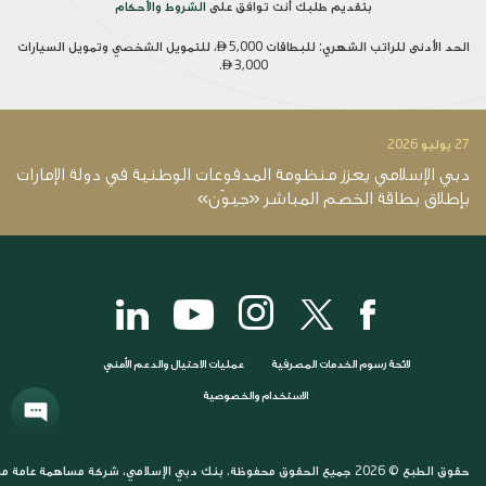
بتقديم طلبك أنت توافق على
الشروط والأحكام
الحد الأدنى للراتب الشهري: للبطاقات
5,000، للتمويل الشخصي وتمويل السيارات


3,000.
27 يوليو 2026
14 يو
دبي الإسلامي يعزز منظومة المدفوعات الوطنية في دولة الإمارات
د
بإطلاق بطاقة الخصم المباشر «جيوَن»
12.4 ملي
لائحة رسوم الخدمات المصرفية
عمليات الاحتيال والدعم الأمني
الاستخدام والخصوصية
حقوق الطبع © 2026 جميع الحقوق محفوظة. بنك دبي الإسلامي، شركة مساهمة عامة مرخصة وخاضعة لرقابة مصرف الإمارات العربية المتحدة المركزي. بنك دبي الإسلامي (ش.م.ع)، شارع آل مكتوم، ديرة، ص.ب. 1080، دبي، الإمارات العربية المتحدة