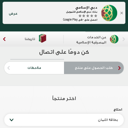
دبي الإسلامي
×
بنك دبي الإسلامي للتمويل
عرض
احصل على - في Google Play
عن الخدمات
تاريخنا
المصرفية الإسلامية
كن دومًا على اتصال
ext
طلب الحصول على منتج
ملاحظات
pr
اختر منتجاً
احتاج
بطاقة ائتمان