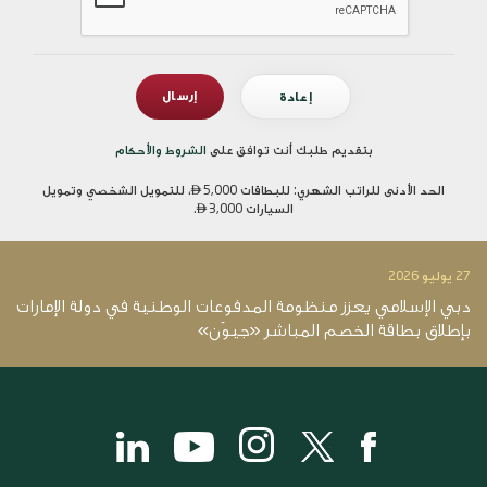
بتقديم طلبك أنت توافق على
الشروط والأحكام
الحد الأدنى للراتب الشهري: للبطاقات

5,000، للتمويل الشخصي وتمويل
السيارات
3,000.

27 يوليو 2026
14 يو
دبي الإسلامي يعزز منظومة المدفوعات الوطنية في دولة الإمارات
د
بإطلاق بطاقة الخصم المباشر «جيوَن»
12.4 ملي