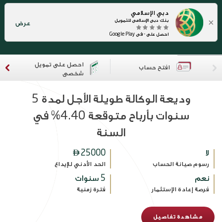
دبي الإسلامي
×
بنك دبي الإسلامي للتمويل
عرض
احصل على - في Google Play
احصل على تمويل
افتح حساب
شخصي
وديعة الوكالة طويلة الأجل لمدة 5
سنوات بأرباح متوقعة 4.40% في
السنة
لا
25000

رسوم صيانة الحساب
الحد الأدني للإيداع
نعم
5 سنوات
فرصة إعادة الإستثمار
فترة زمنية
مشاهدة تفاصيل